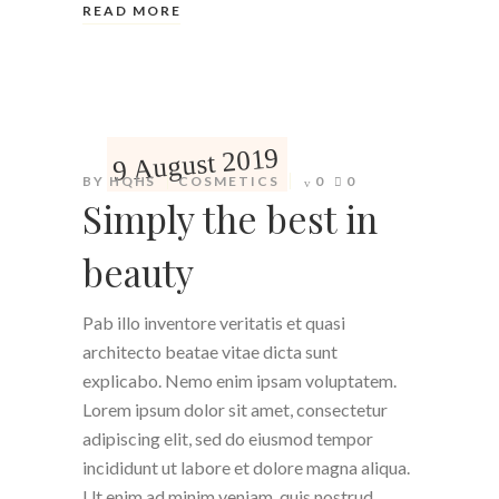
READ MORE
9 August 2019
BY
HQHS
COSMETICS
0
0
Simply the best in
beauty
Pab illo inventore veritatis et quasi
architecto beatae vitae dicta sunt
explicabo. Nemo enim ipsam voluptatem.
Lorem ipsum dolor sit amet, consectetur
adipiscing elit, sed do eiusmod tempor
incididunt ut labore et dolore magna aliqua.
Ut enim ad minim veniam, quis nostrud