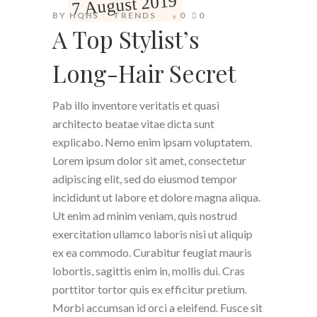
7 August 2019
BY
HQHS
TRENDS
0
0
A Top Stylist’s
Long-Hair Secret
Pab illo inventore veritatis et quasi
architecto beatae vitae dicta sunt
explicabo. Nemo enim ipsam voluptatem.
Lorem ipsum dolor sit amet, consectetur
adipiscing elit, sed do eiusmod tempor
incididunt ut labore et dolore magna aliqua.
Ut enim ad minim veniam, quis nostrud
exercitation ullamco laboris nisi ut aliquip
ex ea commodo. Curabitur feugiat mauris
lobortis, sagittis enim in, mollis dui. Cras
porttitor tortor quis ex efficitur pretium.
Morbi accumsan id orci a eleifend. Fusce sit