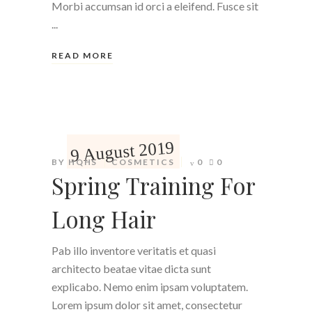
Morbi accumsan id orci a eleifend. Fusce sit
READ MORE
9 August 2019
BY
HQHS
COSMETICS
0
0
Spring Training For
Long Hair
Pab illo inventore veritatis et quasi
architecto beatae vitae dicta sunt
explicabo. Nemo enim ipsam voluptatem.
Lorem ipsum dolor sit amet, consectetur