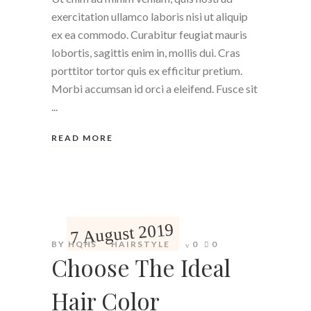
exercitation ullamco laboris nisi ut aliquip
ex ea commodo. Curabitur feugiat mauris
lobortis, sagittis enim in, mollis dui. Cras
porttitor tortor quis ex efficitur pretium.
Morbi accumsan id orci a eleifend. Fusce sit
READ MORE
7 August 2019
BY
HQHS
HAIRSTYLE
0
0
Choose The Ideal
Hair Color