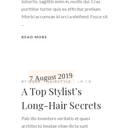
lobortis, sagittis enim in, mollis dui. Cras
porttitor tortor quis ex efficitur pretium.
Morbi accumsan id orci a eleifend. Fusce sit
READ MORE
7 August 2019
BY
HQHS
HAIRSTYLE
0
0
A Top Stylist’s
Long-Hair Secrets
Pab illo inventore veritatis et quasi
architecto beatae vitae dicta sunt