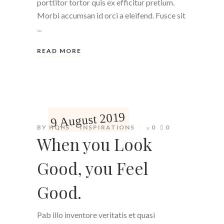
porttitor tortor quis ex efficitur pretium.
Morbi accumsan id orci a eleifend. Fusce sit
READ MORE
9 August 2019
BY
HQHS
INSPIRATIONS
0
0
When you Look
Good, you Feel
Good.
Pab illo inventore veritatis et quasi