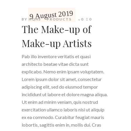
9 August 2019
BY
HQHS
PRODUCTS
0
0
The Make-up of
Make-up Artists
Pab illo inventore veritatis et quasi
architecto beatae vitae dicta sunt
explicabo. Nemo enim ipsam voluptatem.
Lorem ipsum dolor sit amet, consectetur
adipiscing elit, sed do eiusmod tempor
incididunt ut labore et dolore magna aliqua.
Ut enim ad minim veniam, quis nostrud
exercitation ullamco laboris nisi ut aliquip
ex ea commodo. Curabitur feugiat mauris
lobortis, sagittis enim in, mollis dui. Cras