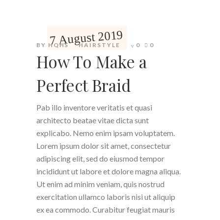
7 August 2019
BY
HQHS
HAIRSTYLE
0
0
How To Make a
Perfect Braid
Pab illo inventore veritatis et quasi
architecto beatae vitae dicta sunt
explicabo. Nemo enim ipsam voluptatem.
Lorem ipsum dolor sit amet, consectetur
adipiscing elit, sed do eiusmod tempor
incididunt ut labore et dolore magna aliqua.
Ut enim ad minim veniam, quis nostrud
exercitation ullamco laboris nisi ut aliquip
ex ea commodo. Curabitur feugiat mauris